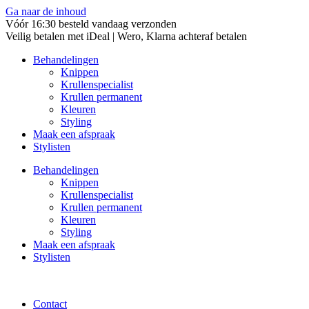
Ga naar de inhoud
Vóór 16:30 besteld vandaag verzonden
Veilig betalen met iDeal | Wero, Klarna achteraf betalen
Behandelingen
Knippen
Krullenspecialist
Krullen permanent
Kleuren
Styling
Maak een afspraak
Stylisten
Behandelingen
Knippen
Krullenspecialist
Krullen permanent
Kleuren
Styling
Maak een afspraak
Stylisten
Contact